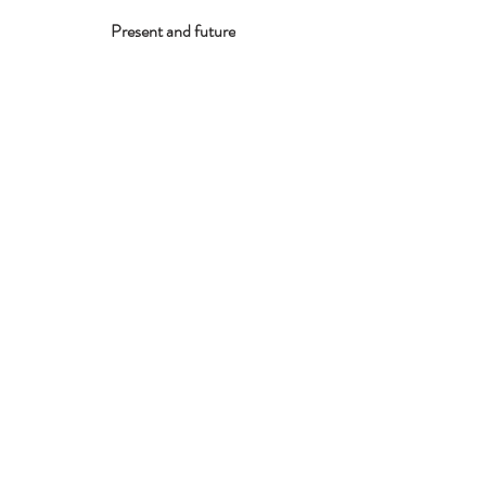
Present and future
Contattami
giulia.palladini@gmail.com
Nome
Cognome
Email